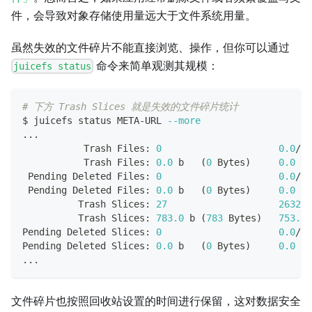
件，会导致对象存储使用量远大于文件系统用量。
虽然失效的文件碎片不能直接浏览、操作，但你可以通过
命令来简单观测其规模：
juicefs status
# 下方 Trash Slices 就是失效的文件碎片统计
$ juicefs status META-URL 
--more
..
.
           Trash Files: 
0
0.0
/s
           Trash Files: 
0.0
 b   
(
0
 Bytes
)
0.0
 b/
 Pending Deleted Files: 
0
0.0
/s
 Pending Deleted Files: 
0.0
 b   
(
0
 Bytes
)
0.0
 b/
          Trash Slices: 
27
26322.
          Trash Slices: 
783.0
 b 
(
783
 Bytes
)
753.1
 
Pending Deleted Slices: 
0
0.0
/s
Pending Deleted Slices: 
0.0
 b   
(
0
 Bytes
)
0.0
 b/
..
.
文件碎片也按照回收站设置的时间进行保留，这对数据安全