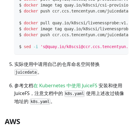
$ 
docker
 image tag quay.io/k8scsi/csi-provisione
$ 
docker
 push ccr.ccs.tencentyun.com/juicedata/c
$ 
docker
 pull quay.io/k8scsi/livenessprobe:v1.1.
$ 
docker
 image tag quay.io/k8scsi/livenessprobe:
$ 
docker
 push ccr.ccs.tencentyun.com/juicedata/l
$ 
sed
-i
'
s@quay.io
/
k8scsi@ccr.ccs.tencentyun.co
实际使用中请用自己的仓库命名空间替换
。
juicedata
参考文档
在 Kubernetes 中使用 JuiceFS
安装和使用
JuiceFS，注意文档中的
使用上述改过镜像
k8s.yaml
地址的
。
k8s.yaml
AWS