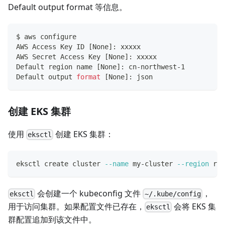
Default output format 等信息。
$ aws configure
AWS Access Key ID 
[
None
]
: xxxxx
AWS Secret Access Key 
[
None
]
: xxxxx
Default region name 
[
None
]
: cn-northwest-1
Default output 
format
[
None
]
: json
创建 EKS 集群
使用
创建 EKS 集群：
eksctl
eksctl create cluster 
--name
 my-cluster 
--region
 reg
会创建一个 kubeconfig 文件
，
eksctl
~/.kube/config
用于访问集群。如果配置文件已存在，
会将 EKS 集
eksctl
群配置追加到该文件中。