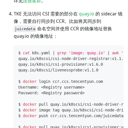
详见
连接集群
。
TKE 无法访问 CSI 需要的部分在
quay.io
的 sidecar 镜
像，需要自行同步到 CCR。比如将其同步到
命名空间并使用 CCR 的镜像地址替换
juicedata
quay.io 的镜像地址：
$ 
cat
 k8s.yaml 
|
grep
'image: quay.io'
|
awk
'{p
quay.io/k8scsi/csi-node-driver-registrar:v1.1.0
quay.io/k8scsi/csi-provisioner:v1.6.0
quay.io/k8scsi/livenessprobe:v1.1.0
$ 
docker
 login ccr.ccs.tencentyun.com
Username: 
<
Registry username
>
Password: 
<
Registry password
>
$ 
docker
 pull quay.io/k8scsi/csi-node-driver-reg
$ 
docker
 image tag quay.io/k8scsi/csi-node-drive
$ 
docker
 push ccr.ccs.tencentyun.com/juicedata/c
$ 
docker
 pull quay.io/k8scsi/csi-provisioner:v1.