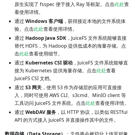
原生实现了 fsspec 便于接入 Ray 等框架。点击
此处
查
看使用详情。
通过
Windows 客户端
，获得接近本地的文件系统体
验。点击
此处
查看使用详情。
通过
Hadoop Java SDK
，JuiceFS 文件系统能够直接
替代 HDFS，为 Hadoop 提供低成本的海量存储。点
击
此处
查看使用细节。
通过
Kubernetes CSI 驱动
，JuiceFS 文件系统能够直
接为 Kubernetes 提供海量存储。点击
此处
查看
JuiceFS CSI 文档。
通过
S3 网关
，使用 S3 作为存储层的应用可直接接
入，同时可使用 AWS CLI、s3cmd、MinIO client 等
工具访问 JuiceFS 文件系统。点击
此处
查看使用详情。
通过
WebDAV 服务
，以 HTTP 协议，以类似 RESTful
API 的方式接入 JuiceFS 并直接操作其中的文件。
数据存储（Data Storage）
：文件将会被切分上传至对象