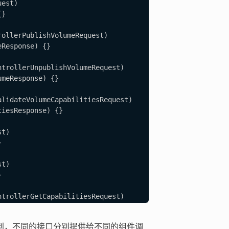
est)

}

ollerPublishVolumeRequest)

Response) {}

trollerUnpublishVolumeRequest)

meResponse) {}

lidateVolumeCapabilitiesRequest)

iesResponse) {}

t)



t)



trollerGetCapabilitiesRequest)

esResponse) {}

已经提到，不同的接口分别提供给不同的组件调
Request)
