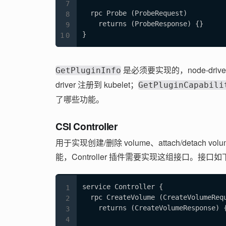
  rpc Probe (ProbeRequest)

    returns (ProbeResponse) {}

}
是必须要实现的，node-driver
GetPluginInfo
driver 注册到 kubelet；
GetPluginCapabili
了哪些功能。
CSI Controller
用于实现创建/删除 volume、attach/detach vo
能，Controller 插件需要实现这组接口。接口如
service Controller {

  rpc CreateVolume (CreateVolumeRequ
    returns (CreateVolumeResponse) {