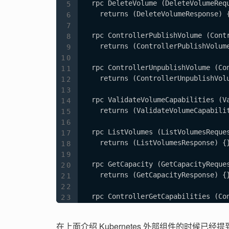
  rpc DeleteVolume (DeleteVolumeRequ
    returns (DeleteVolumeResponse) {
  rpc ControllerPublishVolume (Contr
    returns (ControllerPublishVolume
  rpc ControllerUnpublishVolume (Con
    returns (ControllerUnpublishVolu
  rpc ValidateVolumeCapabilities (Va
    returns (ValidateVolumeCapabilit
  rpc ListVolumes (ListVolumesReques
    returns (ListVolumesResponse) {}
  rpc GetCapacity (GetCapacityReques
    returns (GetCapacityResponse) {}
  rpc ControllerGetCapabilities (Con
    returns (ControllerGetCapabiliti
在上面介绍 Kubernetes 外部组件的时候
  rpc CreateSnapshot (CreateSnapshot