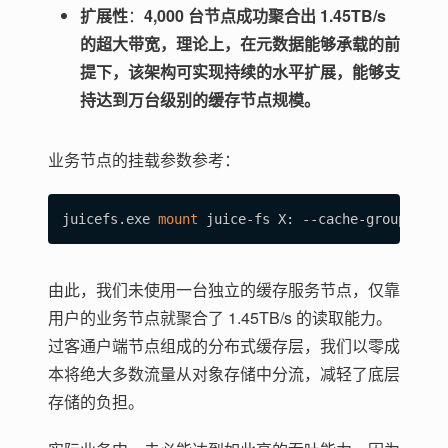
扩展性
：
4,000 台节点成功聚合出 1.45TB/s
的超大带宽，理论上，在元数据能够承载的前
提下，该架构可实现持续的水平扩展，能够支
持达到万台级别的缓存节点规模。
业务节点的挂载参数参考：
juicefs.exe 
mount
 juice-fs X: --cache-group
=
prim
由此，我们未使用一台独立的缓存服务节点，仅靠
用户的业务节点就聚合了 1.45TB/s 的读取能力。
过客通户端节点组成的分布式缓存层，我们以零成
本将绝大多数流量从对象存储中分流，减轻了底层
存储的负担。