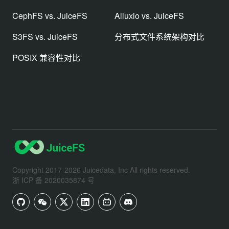
CephFS vs. JuiceFS
Alluxio vs. JuiceFS
S3FS vs. JuiceFS
分布式文件系统架构对比
POSIX 兼容性对比
Copyright 2017-2026 Juicedata, Inc All rights reserved.
浙 ICP 备 2020035874 号