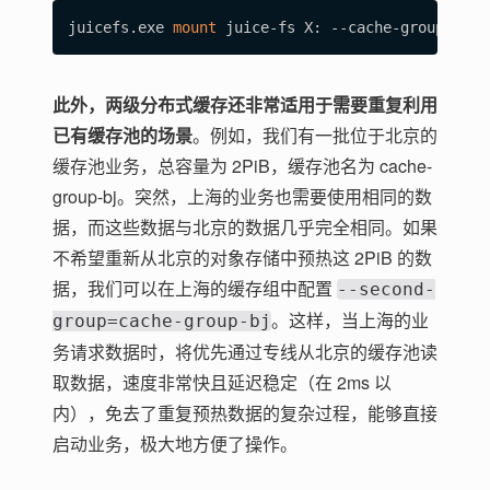
juicefs.exe 
mount
 juice-fs X: --cache-group
=
prim
此外，两级分布式缓存还非常适用于需要重复利用
已有缓存池的场景
。例如，我们有一批位于北京的
缓存池业务，总容量为 2PiB，缓存池名为 cache-
group-bj。突然，上海的业务也需要使用相同的数
据，而这些数据与北京的数据几乎完全相同。如果
不希望重新从北京的对象存储中预热这 2PiB 的数
据，我们可以在上海的缓存组中配置
--second-
。这样，当上海的业
group=cache-group-bj
务请求数据时，将优先通过专线从北京的缓存池读
取数据，速度非常快且延迟稳定（在 2ms 以
内），免去了重复预热数据的复杂过程，能够直接
启动业务，极大地方便了操作。